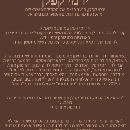
ירמי קפלן
ירמי קפלן, הנער הנצחי של המוזיקה הישראלית
מהפרפורמרים הגדולים והמוערכים בישראל
⚡ ירמי קפלן במופע מחשמל⚡
קרוב לקהל, מתובלן במונולוגים שלא משאירים מקום לאדישות ומפוצצת
באנרגיות כמו שרק ירמי יודע.
להופעה של ירמי אין קליימקס, כי היא כולה שיא מתמשך אחד.
כשמאחוריו דרך ארוכה בה סימן את מעמדו כעמוד התווך של סצנת הרוק
בישראל, תחילה כמתופף הכריזמטי ב"תערבות אסקוט" ובהמשך בפריצה
הגדולה "ירמי קפלן והפרחים" דרך רשימת להיטי ענק: "הדפוק הזה",
"כמה את צודקת", "קולה וברה", " תתחיל מאפס", "מדוע לא באת",
"מודדת", "מחפשת", אני אשתנה", "היא האחת", "כבר עכשיו" שהיה שיר
הנושא של סדרת הטלוויזיה המצליחה "הפוך" ועוד רבים וטובים.
ב2015 יחד עם עם הצמד "ספנסרוסו" יצא אלבום חברתי "פטיש".
"כשהוא על הבמה, מבהיר קפלן תוך שניות כמה הוא בנוי מחומרים של
כוכב…"
(ידיעות אחרונות)
"הוא פרופרמר בלתי נלאה. שר ברעב עצום, בלהט ובתשוקה. הוא לא
רואה ממטר. פשוט חוויה בלתי נגמרת לחזות בו. האיש הוא פצצת אנרגיה,