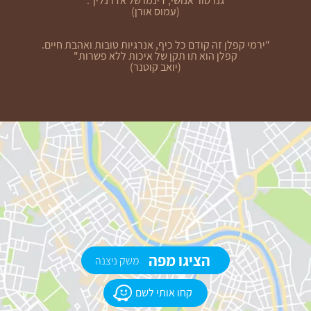
גנרטור אנושי, דינמו של אדרנלין".
(עמוס אורן)
"ירמי קפלן זה קודם כל כיף, אנרגיות טובות ואהבת חיים.
קפלן הוא תו תקן של איכות ללא פשרות"
(יואב קוטנר)
הציגו מפה
משק ניצנה
קחו אותי לשם