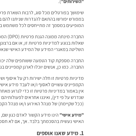
"השירותים"
).
שימושך בפורטלים מכל סוג, לרבות השארת פרט
במפורש יפורשו בהתאם להגדרות שניתנו להם 
המופיעים במסמך זה מתייחסים לכל משתמש בשי
החברה מינתה ממונה הגנת פרטיות (DPO) המפקח על נהלי הפרטיות שלנו. שמו: מרדכי פלדמן ואפשר ליצור אתו קשר ב-
שאלות בנוגע למדיניות פרטיות זו, או אם ברצו
השליטה במאגרי המידע של המידע האישי שנאסף
החברה מספקת קוד הטמעה ששותפים שלה יכולים
החברה. כמו כן, אנשים יוכלו לארגן קמפיינים בג
מדיניות פרטיות זו חלה ישירות רק על איסוף ו
הקמפיינים עשויים לאסוף ו/או לעבד מידע אישי
אין באמור במדיניות פרטיות זו כדי לגרוע מאח
שנדרש על פי דין), ואיננו אחראים לפעולותיה
(ככל שקיימת) של מנהל האירוע ו/או מנהל הקמפי
"מידע אישי"
הינו מידע הקשור לאדם כגון שם, 
האישי נעשית בהסכמתך בלבד. אך, אם לא תסכימ/י
1. מידע שאנו אוספים