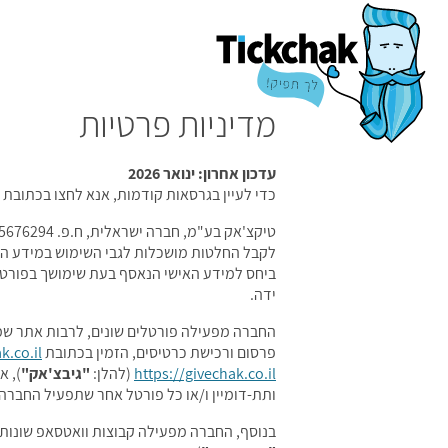
מדיניות פרטיות
עדכון אחרון: ינואר 2026
כדי לעיין בגרסאות קודמות, אנא לחצו בכתובת
טיקצ'אק בע"מ, חברה ישראלית, ח.פ. 515676294, מהכתובת בית הדפוס 11, ירושלים (להלן:
לקבל החלטות מושכלות לגבי השימוש במידע האיש
ביחס למידע האישי הנאסף בעת שימושך בפורט
ידה.
החברה מפעילה פורטלים שונים, לרבות אתר שמ
פרסום ורכישת כרטיסים, הזמין בכתובת
k.co.il
https://givechak.co.il
(להלן:
"גיבצ'אק"
), א
ותת-דומיין ו/או כל פורטל אחר שתפעיל החברה
בנוסף, החברה מפעילה קבוצות וואטסאפ שונות ע