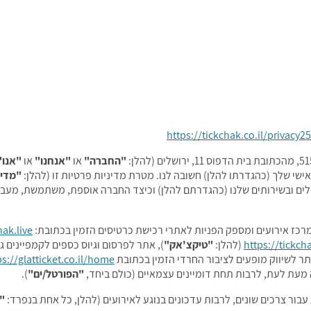
https://tickchak.co.il/privacy25
"החברה"
או
"אנחנו"
או
"אנו"
י שלך (כהגדרתו להלן) חשובה לנו. מטרת מדיניות פרטיות זו (להלן:
"מדינ
לים ובשירותים שלנו (כהגדרתם להלן) וכיצד החברה אוספת, משתמשת, מעב
רכז אירועים ומספק הפניות לאתרי רכישת כרטיסים הזמין בכתובת:
hak.live
https://tickcha
(להלן:
"טיקצ'אק"
), אתר לפרסום וגיוס כספים לקמפיינים גי
תר לשיווק מופעים לציבור החרדי הזמין בכתובת
ps://glatticket.co.il/home
 מעת לעת, לרבות תחת דומיינים עצמאיים (כולם ביחד,
"הפורטל/ים"
).
בור צרכים שונים, לרבות עדכונים בנוגע לאירועים (להלן, כל אחת בנפרד:
"