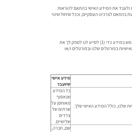
ת ולעבד את המידע האישי בהתאם להוראות
ת בהתאם לצרכינו העסקיים, וככל שיחול שינוי
אנו עשויים לשתף מידע, לרבות מידע אישי, עם ספקי שירות וצדדים שלישיים אחרים ("ספקי צד ג'") אשר עשויים להשתמש במידע כדי (1) לסייע לנו לספק לך את
 (3) לספק לך דיוור ישיר לאור העדפותיך האישיות בפורטלים שלנו ובפורטלים ו/או
מידע אישי
שיועבר
כל המידע
שנאסוף
מאוחסן על
ת שלנו, כולל המידע האישי שלך.
שרתים של
צדדים
שלישיים.
שם, חברה,