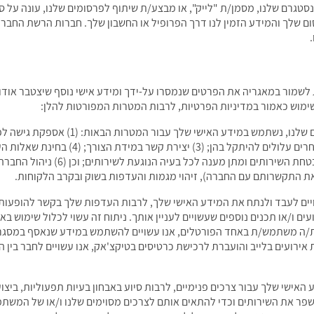
 מגיב/ה בעמוד הפייסבוק, X או האינסטגרם שלנו, מסמן/ת "לייק", או מבצע/ת שיתוף לפרסומים שלנו,
ם שלך והמידע הזמין לנו דרך הפרופיל או החשבון שלך. חברות הרשת החברת
שמור במאגריה את הפרטים שנמסרו על-ידך ומידע אישי נוסף שיצטבר אודות
ימוש כאמור במדיניות הפרטיות, לרבות המטרות המפורטות להלן:
וסיוע בפתרון בעיות אשר את/ה או משתמשים אח
בהתאם; (5) מניעת ניסיונות הונאה והגנ
את התקשרותם עם החברה), זיהוי מגמות והעדפות בשוק ובקרב הלקוחות.
יים לעבד ולנתח את המידע האישי שלך, לרבות העדפות שלך בקשר להופעות, 
ים ו/או תכנים נוספים שעשויים לעניין אותך. ניתוח זה עשוי לכלול שימוש 
את/ה משתמש/ת באחד הפורטלים, אנו עשויים להשתמש במידע שנאסף במסגר
ירועים בלייב והועברת לרכישת כרטיסים בטיקצ'אק, אנו עשויים לחבר בין
אישי שלך עבור צרכים פנימיים, לרבות סיוע באבחון בעיות תפעוליות, ביצוע
פר את השירותים וכדי להתאים אותם לצרכים מסוימים שלנו ו/או של המשתמש