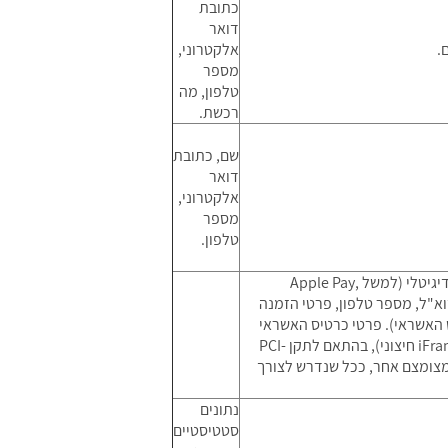
כתובת
דואר
.
אלקטרוני,
מספר
טלפון, מה
רכשת.
שם, כתובת
דואר
אלקטרוני,
מספר
טלפון.
כאשר את/ה מבצע/ת תשלום באמצעות השירותים, העסקה מעובדת על ידי ספק סליקה חיצוני ו/או ספק ארנק דיגיטלי (למשל Apple Pay,
שם, דוא"ל, מספר טלפון, פרטי הזמנה
 האשראי). פרטי כרטיס האשראי
והנתונים הרגישים של אמצעי התשלום מוזנים ומעובדים בסביבת סליקה מאובטחת של ספק הסליקה (למשל iFrame חיצוני), בהתאם לתקן PCI-
ור מזהה עסקה ו/או אסימון (Token) בלבד ו/או תיעוד מצומצם אחר, ככל שנדרש לצורך
נתונים
סטטיסטיים