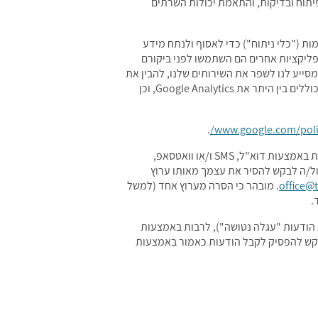
יתוח ובדיקות, והתאמת יכולות השרתים
ות ("כלי ניתוח") כדי לאסוף ולנתח מידע
אפליקציות אחרים הם השתמשו לפני ביקורם
מסייע לנו לשפר את השירותים שלנו, להבין את
המגמות וצרכי הלקוח ולשקול מוצרים ושירותים חדשים, והתאמת מוצרים ושירותים קיימים לרצונות הלקוח. כלי ניתוח כאמור כוללים בין היתר את Google Analytics, וכן
.
www.google.com/polic
אנו עשויים להשתמש במידע האישי שלך עבור משלוח ניוזלטר, הצעות ועדכונים ו/או פניות שיווקיות אחרות, לרבות באמצעות דוא"ל, SMS ו/או וואטסאפ,
כול/ה לבקש להסיר את עצמך מאותו ערוץ
office@t
. מובהר כי הסרה מערוץ אחד (למשל
 הודעות "עגלה נטושה"), לרבות באמצעות
ך לבקש להפסיק לקבל הודעות כאמור באמצעות