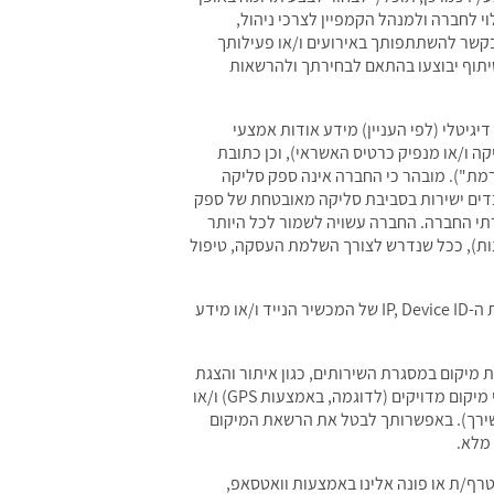
י לחברה ולמנהל הקמפיין לצרכי ניהול,
 בקשר להשתתפותך באירועים ו/או פעילותך
יתוף יבוצעו בהתאם לבחירתך ולהרשאות
יגיטלי (לפי העניין) מידע אודות אמצעי
 ו/או מנפיק כרטיס האשראי), וכן כתובת
רמת"). מובהר כי החברה אינה ספק סליקה
רטי אמצעי התשלום הרגישים (לרבות מספר כרטיס אשראי מלא ו-CVV) מוזנים ומעובדים ישירות בסביבת סליקה מאובטחת של ספק
iF) או דף סליקה של הספק), בהתאם לתקן PCI-DSS, ואינם נשמרים בשרתי החברה. החברה עשויה לשמור לכל היותר
ון מזהה עסקה, אסימון (Token) ו/או ארבע הספרות האחרונות), ככל שנדרש לצורך השלמת העסקה, טיפול
מידע מסוים נאסף באופן אוטומטי אודות מכשיר הקצה, הדפדפן, מערכת ההפעלה, כתובת ה-IP, Device ID של המכשיר הנייד ו/או מידע
מיקום במסגרת השירותים, כגון איתור והצגת
אירועים בסביבתך, הצגת מפה ונתיבי הגעה ו/או התאמת תכנים לפי אזור. ככל שתאשר/י זאת, אנו עשויים לאסוף ולעבד נתוני מיקום מדויקים (לדוגמה, באמצעות GPS) ו/או
אות שתעניק/י ולהגדרות מכשירך). באפשרותך לבטל את הרשאת המיקום
 מלא.
ף/ת או פונה אלינו באמצעות וואטסאפ,