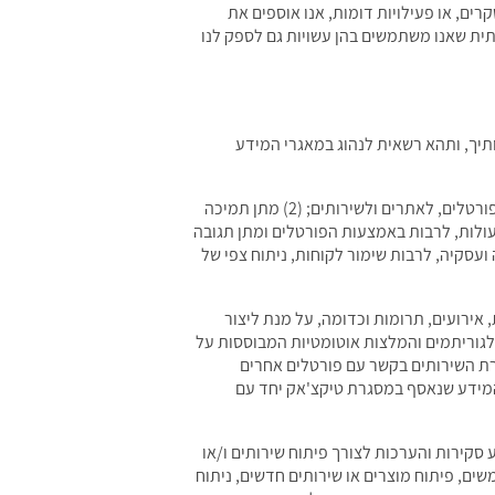
 עונה על סקרים, או פעילויות דומות, אנו אוספים את
ית שאנו משתמשים בהן עשויות גם לספק לנו
יך, ותהא רשאית לנהוג במאגרי המידע
אנו ו/או ספקי השירותים שלנו, נשתמש במידע האישי שלך עבור המטרות הבאות: (1) אספקת גישה לפורטלים, לאתרים ולשירותים; (2) מתן תמיכה
רים עלולים להיתקל בהן; (3) יצירת קשר במידת הצורך; (4) בחינת שאלות העולות, לרבות באמצעות הפורטלים ומתן תגובה
ה על אבטחת השירותים ומתן מענה לכל בעיה הנוגעת לשירותים; וכן (6) ניהול החברה ועסקיה, לרבות שימור לקוחות, ניתוח צפי של
אירועים, תרומות וכדומה, על מנת ליצור
באלגוריתמים והמלצות אוטומטיות המבוססות על
ת השירותים בקשר עם פורטלים אחרים
 המידע שנאסף במסגרת טיקצ'אק יחד עם
 סקירות והערכות לצורך פיתוח שירותים ו/או
ים, פיתוח מוצרים או שירותים חדשים, ניתוח