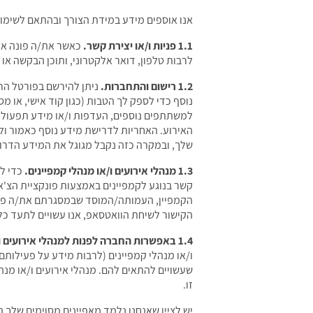
אנו אוספים מידע במידת הצורך ובהתאם לשימושך
1.1 פניות ו/או יצירת קשר.
כאשר את/ה פונה אלי
לרבות טלפון, דואר אלקטרוני, ותוכן הבקשה או
1.2 רישום והתחברות.
ניתן להירשם בפורטל הרל
נוסף כדי לספק לך הטבות (כגון קוד אישי, או מ
למשתתפים נוספים, העדפות ו/או מידע תפעולי א
שלך, ובמקרה כזה נקבל מגוגל את המידע הדרו
1.3 מנהלי אירועים ו/או מנהלי קמפיינים.
כדי לה
קשר בנוגע לקמפיינים באמצעות פונקציית הצ'אט
הקמפיין, העמותה/המוסד שבמסגרתם את/ה פועל/
הקישור לשיחת הוואטסאפ, אנו עשויים לתעד כ
1.4 באפשרות החברה לפנות למנהלי אירועים ו/או למנהלי קמפיינים באופן יזום.
ו/או מנהלי קמפיינים (לרבות מידע על פעילותם 
שעשויים להתאים להם. מנהלי אירועים ו/או מנה
זו.
יש לציין שאנחנו נלמד מאפיינים מסוימים שלך 