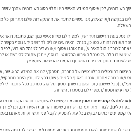
 בשירותים, לכן איסוף המידע האישי הינו תלוי בסוג השירותים שהנך עושה 
נו בבקשה ו/או שאלה, אנו עשויים לתעד את ההתקשרות שלנו אתך וכן כל מיד
 השאלה.
וונטי. בעת הרישום תידרש/י למסור לנו מידע אישי כגון: שם, כתובת דואר א
ספר תעודת זהות). כמו כן, מנהלי האירועים יכולים לדרוש מידע נוסף בקשר ל
חר לצורך ניהול האירוע), וגם אותו נאסוף ו/או נעביר למנהל האירוע, לפי 
ש לאימות זהותך וליצירת החשבון בהתאם להרשאות שתעניק.
ירשם בפורטלים הרלוונטיים של החברה, תספק/י לנו את המידע הבא: שם, אי
 ו/או בצורה אחרת, אנחנו נאסוף כל מידע שתנדב/י לנו, ובין היתר תתבקש/
ת (ככל שישנם), וכן האם ברשותך מסוף סליקה. כמו כן, ככל שתבחר/י ליצ
ל מידע שתמסור/תמסרי לנו במסגרת השיחה.
אנו עשויים להשתמש בפרטי הקשר ובמידע ע
בפורטלים), לצורך מתן תמיכה ושירות, שיפור והרחבת השירותים, וכן לצורך ה
לי קמפיינים יכולים לבקש בכל עת להפסיק לקבל פניות שיווקיות מאתנו באמ
בקשר להשתתפותך ו/או התעניינותך באירוע מסוים ו/או בקשר לתרומה שתבצע/