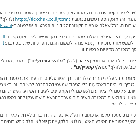
ים ליצירת קשר עם החברה, מהווה את הסכמתך ואישורך לאמור במדיניות הפ
בתנאי השימוש, המפורסמים בכתובת
https://tickchak.co.il/terms
(להלן:
"
רותים. בכל שאלה או בעיה הקשורה למדיניות הפרטיות יש לפנות ל-
k.co.il
.il
נך לממש אחת מזכויותיך, אנא פנה/י לממונה הגנת הפרטיות שלנו בכתובת:
il
 במסגרת מדיניות פרטיות זו.
 לכלול באתר או דומיין שלהם (להלן:
"מנהלי האירוע/ים"
). כמו כן, מנהלי
יבצ'אק (להלן:
"מנהל/י קמפיין/ים"
).
שימוש במידע על ידי החברה (לרבות דרך הפורטלים). יחד עם זאת במסגרת השי
 לגביך, בין היתר באמצעות כלי הניהול שמעמידה החברה לרשותם, וכן באמצ
ריותם של מנהלי האירועים ו/או מנהלי הקמפיינים לעיבוד המידע האישי שה
ם שאינן מתבצעות במסגרת השירותים מעבר להרשאות שהוענקו להם במסגרתם. 
ין הרלוונטי.
כתובת, מספר טלפון או כתובת דוא"ל או כפי שהוגדר בדין. לא חלה עליך חוב
 למסור את המידע האישי, כולו או חלקו, ייתכן שכל או חלק מהשירותים לא י