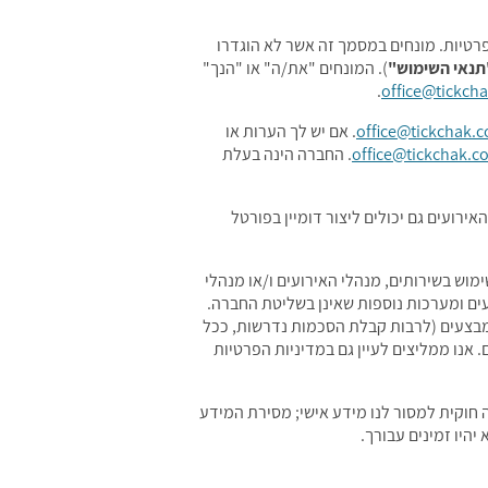
רטיות. מונחים במסמך זה אשר לא הוגדרו
תנאי השימוש"
). המונחים "את/ה" או "הנך"
.
office@tickcha
office@tickchak.co
. אם יש לך הערות או
office@tickchak.co.
. החברה הינה בעלת
 האירועים גם יכולים ליצור דומיין בפורטל
מוש בשירותים, מנהלי האירועים ו/או מנהלי
עים ומערכות נוספות שאינן בשליטת החברה.
ם מבצעים (לרבות קבלת הסכמות נדרשות, ככל
אנו ממליצים לעיין גם במדיניות הפרטיות
ה חוקית למסור לנו מידע אישי; מסירת המידע
היו זמינים עבורך.