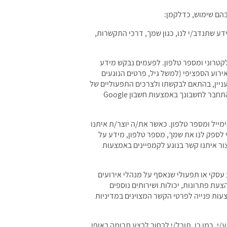
בהם שימוש, כדלקמן:
ע שתנדב/י לנו, כגון שמך, דרכי התקשרות,
לקטרוני ומספר טלפון. לפעמים נבקש מידע
אירוע הספציפי (למשל גיל, פרטים הנוגעים
העניין, בהתאם לבקשתו ולצרכים התפעוליים של
האירוע. האחריות לדרישת מידע נוסף כאמור ולשימוש בו חלה על מנהל האירוע הרלוונטי. בנוסף, ייתכן שתוכל להירשם או להתחבר לחשבונך באמצעות חשבון Google
מייל ומספר טלפון. כאשר את/ה יוצר/ת איתנו
י לספק לנו את שמך, מספר טלפון, מידע על
ור איתנו קשר בנוגע לקמפיינים באמצעות
סקי או תפעולי שנאסף על מנהלי אירועים
צעת פתרונות, יכולות ושירותים נוספים
צעות פנייה לפרטי הקשר המצוינים במדיניות
י. כמו כן, תוכל/י לבחור לבצע תרומה באופן