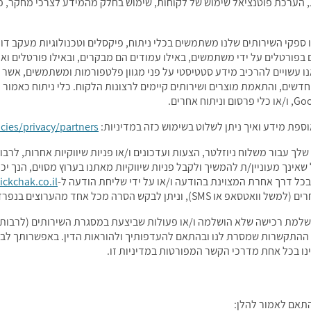
ות, הערכת פוטנציאל שימוש של לקוחות, שימוש בחלק מהמידע לצרכי מחקר, פ
ו ספקי השירותים שלנו משתמשים בכלי ניתוח, פיקסלים וטכנולוגיות מעקב דומ
ם בפורטלים על ידי משתמשים, באילו עמודים הם מבקרים, ובאילו פורטלים ו
אנו עשויים להרכיב מידע סטטיסטי על פני מגוון פלטפורמות ומשתמשים, אשר 
וספת מידע ואיך ניתן לשלוט בשימוש כזה במדיניות:
ies/privacy/partners/
אינך מעוניין/ת להמשיך ולקבל פניות שיווקיות מאתנו בערוץ מסוים, הנך י
בכל דרך אחרת המצוינת בהודעה ו/או על ידי שליחת הודעה ל-
ickchak.co.il
תן לבקש הסרה מכל אחד מהערוצים בנפרד.
להשלמת רכישה שלא הושלמה ו/או פעולות שביצעת במסגרת השירותים (לרבות
 בסיס פרטי ההתקשרות שמסרת לנו ובהתאם להעדפותיך ולהוראות הדין. באפשרות
נו בכל אחת מדרכי הקשר המפורטות במדיניות זו.
תאם לאמור להלן: