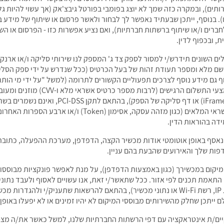
ים), ובמקרה כזה שמך לא יוצג בפומבי בפורטל גיבצ'אק (אך עשוי להיות גלו
זו). בנוסף, ייתכן שבעתיד נאפשר לך לבחור ולאשר פרסום או שיתוף של מידע
ים ו/או שיתוף ברשתות חברתיות), ואם נציע אפשרות כזו - הפרסום או הש
, ובכפוף לדין.
ם השונים תידרש/י למסור לספק צד ג' המספק לנו שירותי סליקה ו/או ארנק ד
שם מלא ומספר תעודת זהות של בעל הכרטיס (ככל שנדרש על ידי ספק הסליקה
וף גם מידע נוסף לצרכים תפעוליים הקשורים לתרומה (למשל "על ידי מי הות
ואינה מחזיקה בעצמה בתקן PCI-DSS. פ
הסליקה (למשל באמצעות רכיב סליקה חיצוני (rame
תיעוד מצומצם שאינו כולל את פרטי כרטיס האשראי המלאים (כג
ידה בהוראות הדין.
ות שלך והאירועים שהבעת בהם עניין.
יקום במכשירך (כגון באמצעות הדפדפן), על מנת לאפשר פונקציות מבוססות 
נתוני מיקום מקורבים (לדוגמה, על בסיס כתובת IP, רשת Wi-Fi או נתוני מכשיר), בהתאם להרש
 ייתכן שחלק מהשירותים מבוססי המיקום לא יהיו זמינים או לא יפעלו באופן
ם/ת אינטראקציה עם דפי הרשתות החברתיות שלנו, למשל כאשר את/ה מצטר