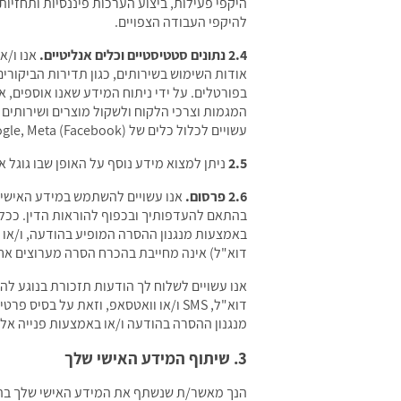
היקפי פעילות, ביצוע הערכות פיננסיות ותחזי
להיקפי העבודה הצפויים.
2.4 נתונים סטטיסטיים וכלים אנליטיים.
אנו ו/א
אודות השימוש בשירותים, כגון תדירות הביקורי
בפורטלים. על ידי ניתוח המידע שאנו אוספים, 
עשויים לכלול כלים של Google, Meta (Facebook), ו/או כלי פרסום וניתוח אחרים.
2.5
ניתן למצוא מידע נוסף על האופן שבו גוגל א
2.6 פרסום.
בהתאם להעדפותיך ובכפוף להוראות הדין. ככל ש
באמצעות מנגנון ההסרה המופיע בהודעה, ו/או 
דוא"ל) אינה מחייבת בהכרח הסרה מערוצים אחרים (למשל וואטסאפ או SMS), וני
אנו עשויים לשלוח לך הודעות תזכורת בנוגע 
דוא"ל, SMS ו/או וואטסאפ, וזאת על
מנגנון ההסרה בהודעה ו/או באמצעות פנייה אלי
3. שיתוף המידע האישי שלך
הנך מאשר/ת שנשתף את המידע האישי שלך בה