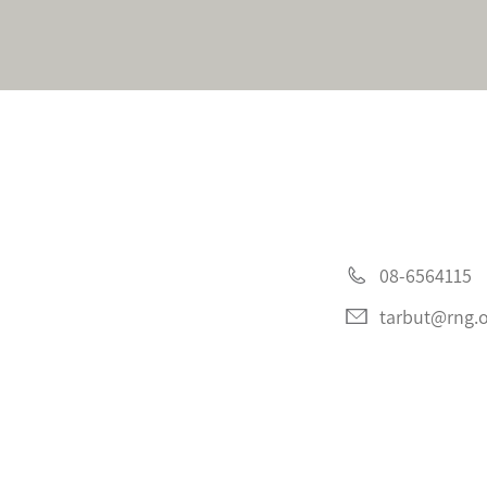
08-6564115
tarbut@rng.or