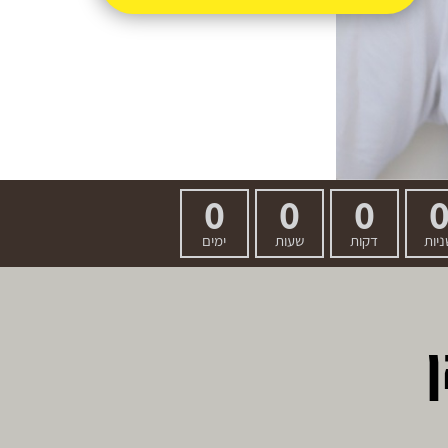
0
0
0
יות
דקות
שעות
ימים