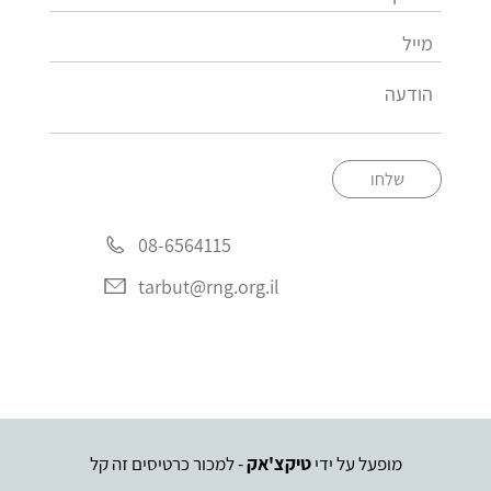
שלחו
08-6564115
tarbut@rng.org.il
מופעל על ידי
טיקצ'אק
- למכור כרטיסים זה קל