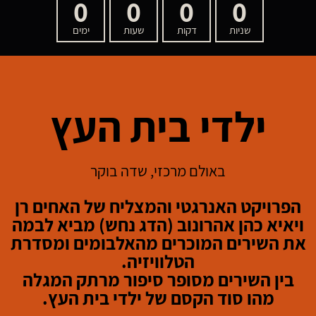
0
0
0
0
שניות
דקות
שעות
ימים
ילדי בית העץ
באולם מרכזי, שדה בוקר
הפרויקט האנרגטי והמצליח של האחים רן
ויאיא כהן אהרונוב (הדג נחש) מביא לבמה
את השירים המוכרים מהאלבומים ומסדרת
הטלוויזיה.
בין השירים מסופר סיפור מרתק המגלה
מהו סוד הקסם של ילדי בית העץ.